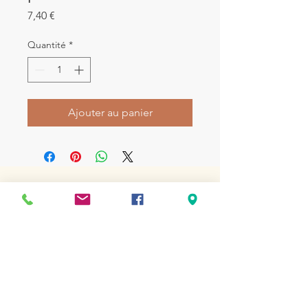
Prix
7,40 €
Quantité
*
Ajouter au panier
LA BOUTIQUE
220 rue Jules Verne
49600 - Beaupréau-en-Mauges
APPELEZ-NOUS
02 72 77 13 03
CONTACTEZ-NOUS