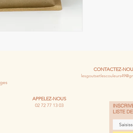
CONTACTEZ-NOU
lesgoutsetlescouleurs49@g
uges
APPELEZ-NOUS
02 72 77 13 03
INSCRIV
LISTE D