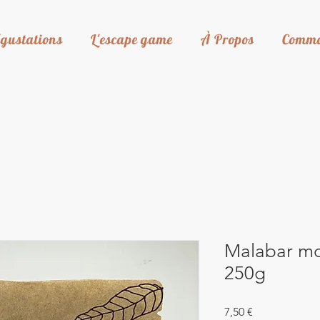
gustations
L'escape game
À Propos
Comm
Malabar mo
250g
Prix
7,50 €