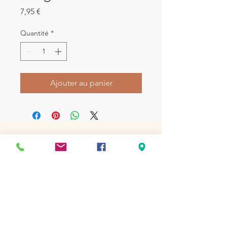
Prix
7,95 €
Quantité
*
Ajouter au panier
LA BOUTIQUE
220 rue Jules Verne
49600 - Beaupréau-en-Mauges
APPELEZ-NOUS
02 72 77 13 03
CONTACTEZ-NOUS