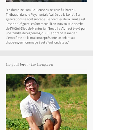
"Le domaine Famille Lieubeau se situe à Château-
Thébaud, dans le Pays nantais (vallée de la Loire). Six
générations se sont succédé. Le premier de la famille est
Joseph-Grégoire, enfant recueilli en 1816 sous le porche
de l'Hôtel-Dieu de Nantes (un "beau lieu"). Il est élevé par
une famille de vignerons, qui lui apprend le métier.
L'emblème de la maison représente un enfant au
chapeau, en hommage à cet aïeul fondateur."
Le petit lérot - Le Longeron