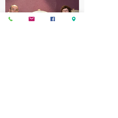
"Nous vous invitons à déguster ces grands vins de
convivialité et de gastronomie dans l’ordre de service
proposé par notre gamme. Il vous permet d’apprécier,
avec un grand plaisir, leur délicatesse aromatique et leur
richesse gustative. Découvrez-les, de l’instant fraîcheur de
l’apéritif jusqu’à la douceur des fins de repas."
Domaine de L'Angelière - Bellevigne-en-Layon