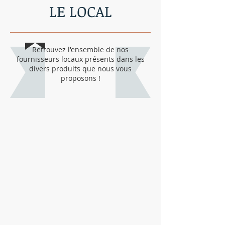
LE LOCAL
Retrouvez l'ensemble de nos
fournisseurs locaux présents dans les
divers produits que nous vous
proposons !
Ceci est votre Page de services. C'est
l'endroit idéal pour fournir des
informations sur les services que vous
proposez. Double-cliquez sur la zone
de texte pour modifier son contenu et
ajouter les informations que vous
souhaitez partager.