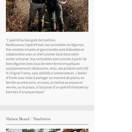
"L'apéritif au bon goût de tradition.
Redécouvrez l’apéritif avec nos tartinables de légumes.
Nos recettes simples et gourmandes sont élaborées en
collaboration avec un chef cuisinier local dans notre
atelier artisanal. Nos tartinables sont cuisinés à partir de
bons légumes bios issus de notre ferme et quelques
assaisonnements nécessaires. Ainsi, nos produits sont 100
% Origine France, sans additifs ni conservateurs. L’atelier
d’Émile vous invite à partager un moment de plaisir, en
famille ou entre amis, en toast, en tartine ou encore en
verrine, sur le pouce, à l’occasion d’un apéritif dinatoire ou
bien lors d’un pique nique."
Maison Braud - Maulévrier