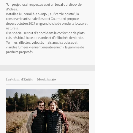
"Un projet local respectueux et un bocal qui déborde
d'idées...
Installée à Chemillé-en-Anjou, au "cercle pointu", la
conserverie artisanale Respect Gourmand propose
depuis octobre 2017 un grand choix de produits locaux et
naturels.
Il se spécialise tout d'abord dans la confection de plats
cuisinés bio à base de viande et d’effilochés de viande.
Terrines, rillettes, veloutés mais aussi saucisses et
viandes fumées viennent ensuite enrichir la gamme de
produits proposés.
L'atelier d'Emile - Mouliherne