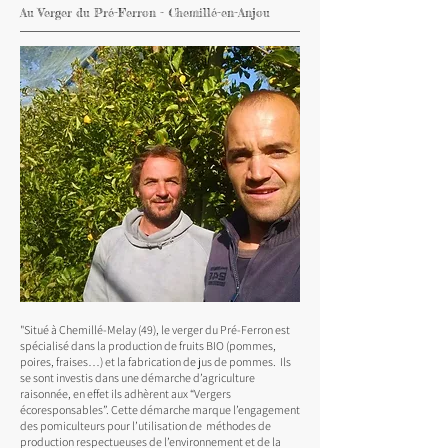
Au Verger du Pré-Ferron - Chemillé-en-Anjou
"Situé à Chemillé-Melay (49), le verger du Pré-Ferron est
spécialisé dans la production de fruits BIO (pommes,
poires, fraises…) et la fabrication de jus de pommes. Ils
se sont investis dans une démarche d’agriculture
raisonnée, en effet ils adhèrent aux “Vergers
écoresponsables”. Cette démarche marque l’engagement
des pomiculteurs pour l’utilisation de méthodes de
production respectueuses de l’environnement et de la