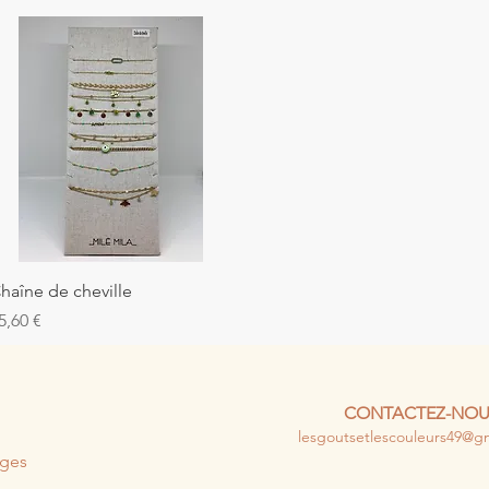
Aperçu rapide
haîne de cheville
rix
5,60 €
CONTACTEZ-NOU
lesgoutsetlescouleurs49@g
uges