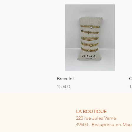
Aperçu rapide
Bracelet
C
Prix
P
15,60 €
1
LA BOUTIQUE
220 rue Jules Verne
49600 - Beaupréau-en-Ma