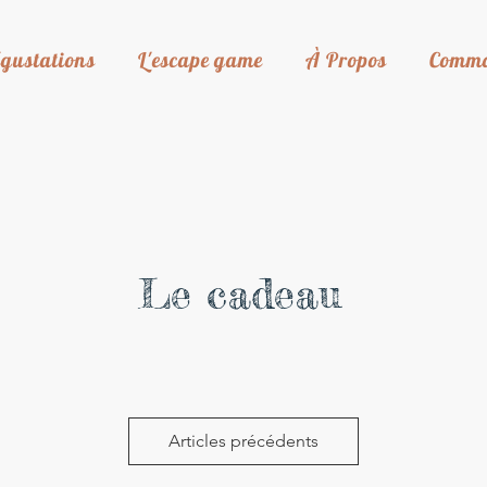
gustations
L'escape game
À Propos
Comm
Le cadeau
Articles précédents